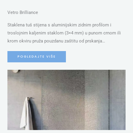
Vetro Brilliance
Staklena tuš stijena s aluminijskim zidnim profilom i
troslojnim kaljenim staklom (3×4 mm) u punom crnom ili
krom okviru pruža pouzdanu zaštitu od prskanja…
POGLEDAJTE VIŠE
S