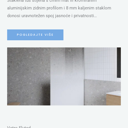
Staklena tuš stijena s crnim mat ili kromiranim
aluminijskim zidnim profilom i 8 mm kaljenim staklom
donosi uravnotežen spoj jasnoće i privatnosti…
POGLEDAJTE VIŠE
S