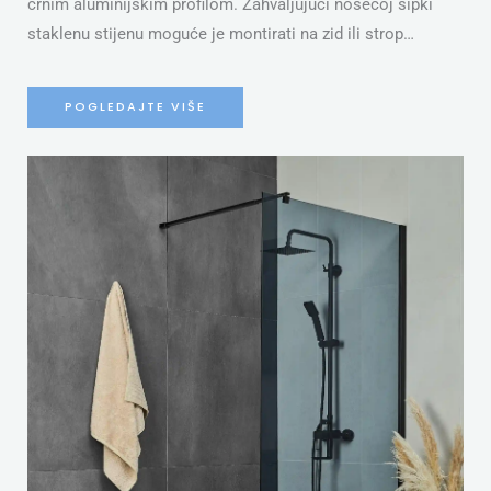
crnim aluminijskim profilom. Zahvaljujući nosećoj šipki
staklenu stijenu moguće je montirati na zid ili strop…
POGLEDAJTE VIŠE
S