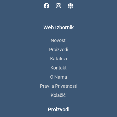
F
I
G
a
n
l
c
s
o
e
t
b
Web Izbornik
b
a
e
o
g
o
r
Novosti
k
a
Proizvodi
m
Katalozi
Kontakt
O Nama
Pravila Privatnosti
Kolačići
Proizvodi