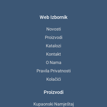
a
n
l
c
s
o
e
t
b
Web Izbornik
b
a
e
o
g
o
r
Novosti
k
a
Proizvodi
m
Katalozi
Kontakt
O Nama
Pravila Privatnosti
Kolačići
Proizvodi
Kupaonski Namještaj