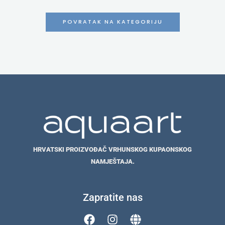
POVRATAK NA KATEGORIJU
HRVATSKI PROIZVOĐAČ VRHUNSKOG KUPAONSKOG
NAMJEŠTAJA.
Zapratite nas
F
I
G